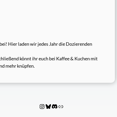
ei! Hier laden wir jedes Jahr die Dozierenden
chließend könnt ihr euch bei Kaffee & Kuchen mit
und mehr knüpfen.
Instagram
Bluesky
Discord
Fachschaftenverbund PhyNIx