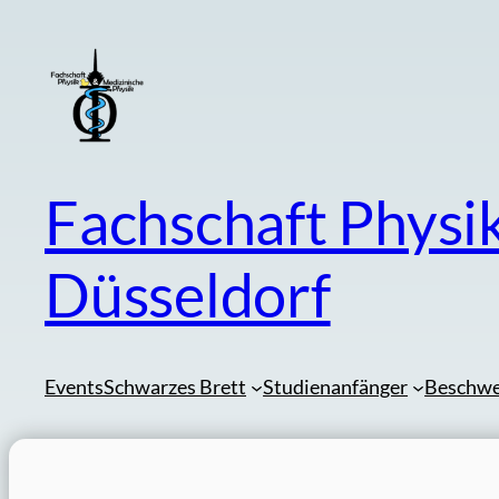
Zum
Inhalt
springen
Fachschaft Physi
Düsseldorf
Events
Schwarzes Brett
Studienanfänger
Beschw