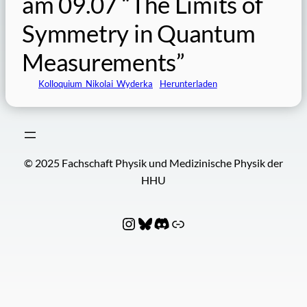
am 09.07 “The Limits of
Symmetry in Quantum
Measurements”
Kolloquium_Nikolai_Wyderka
Herunterladen
© 2025 Fachschaft Physik und Medizinische Physik der
HHU
Instagram
Bluesky
Discord
Fachschaftenverbund PhyNIx